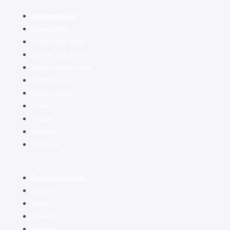
Информация:
Калькулятор
Cептик для дачи
Септик для дома
Топас в Раменском
Сертификаты
Районы работ
Статьи
Акции
Отзывы
Вопросы
Производители:
Евролос
Топас
Дочиста
Волгарь