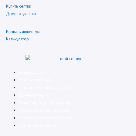
Купить септик
Дренаж участка
Вызвать инженера
Калькулятор
Наши услуги:
Монтаж септиков
Продажа септиков с доставкой
Дренаж участка
Установим погреб (пласт-й)
Монтаж бетонной отмостки
Заведем водопровод в дом
Обустроим скважину