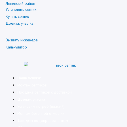
Ленинский район
Установить септик
Купить септик
Дренаж участка
Вызвать инженера
Калькулятор
Наши услуги:
Монтаж септиков
Продажа септиков с доставкой
Дренаж участка
Установим погреб (пласт-й)
Монтаж бетонной отмостки
Заведем водопровод в дом