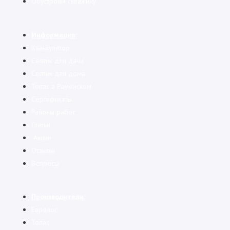
Обустроим скважину
Информация:
Калькулятор
Cептик для дачи
Септик для дома
Топас в Раменском
Сертификаты
Районы работ
Статьи
Акции
Отзывы
Вопросы
Производители:
Евролос
Топас