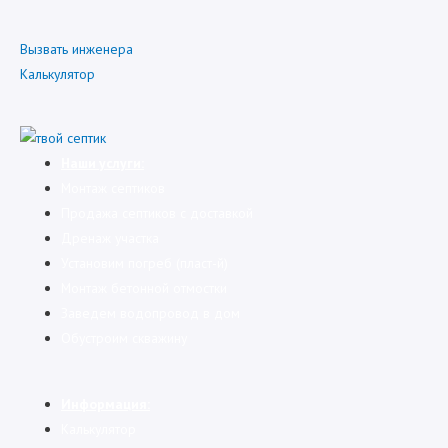
Вызвать инженера
Калькулятор
Наши услуги:
Монтаж септиков
Продажа септиков с доставкой
Дренаж участка
Установим погреб (пласт-й)
Монтаж бетонной отмостки
Заведем водопровод в дом
Обустроим скважину
Информация:
Калькулятор