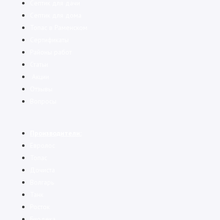
Cептик для дачи
Септик для дома
Топас в Раменском
Сертификаты
Районы работ
Статьи
Акции
Отзывы
Вопросы
Производители:
Евролос
Топас
Дочиста
Волгарь
Танк
Росток
Биодека