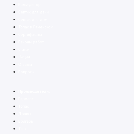
Калькулятор
Cептик для дачи
Септик для дома
Топас в Раменском
Сертификаты
Районы работ
Статьи
Акции
Отзывы
Вопросы
Производители:
Евролос
Топас
Дочиста
Волгарь
Танк