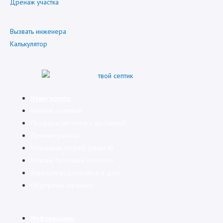
Дренаж участка
Вызвать инженера
Калькулятор
Наши услуги:
Монтаж септиков
Продажа септиков с доставкой
Дренаж участка
Установим погреб (пласт-й)
Монтаж бетонной отмостки
Заведем водопровод в дом
Обустроим скважину
Информация: