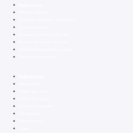
Наши услуги:
Монтаж септиков
Продажа септиков с доставкой
Дренаж участка
Установим погреб (пласт-й)
Монтаж бетонной отмостки
Заведем водопровод в дом
Обустроим скважину
Информация:
Калькулятор
Cептик для дачи
Септик для дома
Топас в Раменском
Сертификаты
Районы работ
Статьи