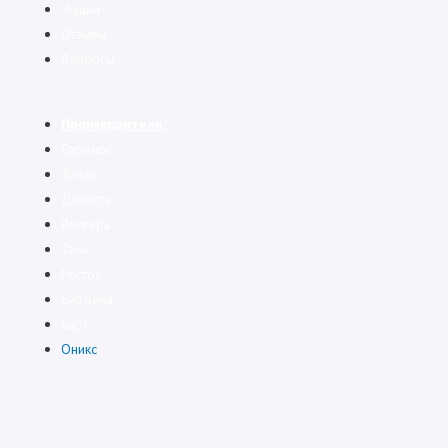
Акции
Отзывы
Вопросы
Производители:
Евролос
Топас
Дочиста
Волгарь
Танк
Росток
Биодека
Барс
Оникс