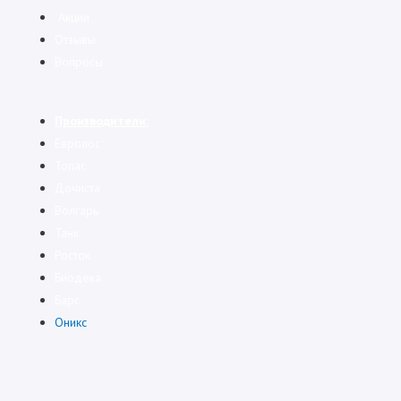
Акции
Отзывы
Вопросы
Производители:
Евролос
Топас
Дочиста
Волгарь
Танк
Росток
Биодека
Барс
Оникс