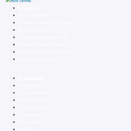
Наши услуги:
Монтаж септиков
Продажа септиков с доставкой
Дренаж участка
Установим погреб (пласт-й)
Монтаж бетонной отмостки
Заведем водопровод в дом
Обустроим скважину
Информация:
Калькулятор
Cептик для дачи
Септик для дома
Топас в Раменском
Сертификаты
Районы работ
Статьи