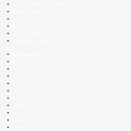
Продажа септиков с доставкой
Дренаж участка
Установим погреб (пласт-й)
Монтаж бетонной отмостки
Заведем водопровод в дом
Обустроим скважину
Информация:
Калькулятор
Cептик для дачи
Септик для дома
Топас в Раменском
Сертификаты
Районы работ
Статьи
Акции
Отзывы
Вопросы